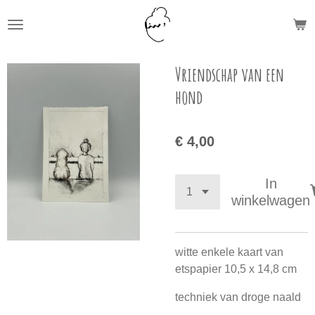
Ga
direct
naar
de
Vriendschap van een
hoofdinhoud
hond
€ 4,00
In
winkelwagen
witte enkele kaart van
etspapier 10,5 x 14,8 cm
techniek van droge naald