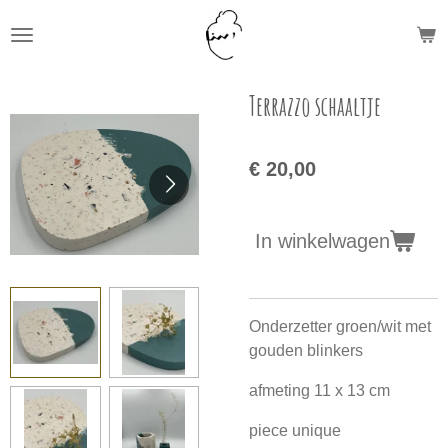
Ga
direct
naar
de
Terrazzo schaaltje
hoofdinhoud
€ 20,00
In winkelwagen
Onderzetter groen/wit met
gouden blinkers
afmeting 11 x 13 cm
piece unique