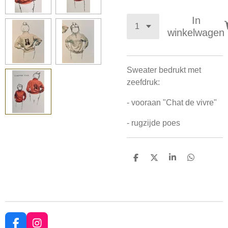
In
winkelwagen
Sweater bedrukt met
zeefdruk:
- vooraan "Chat de vivre"
- rugzijde poes
D
D
S
D
e
e
h
e
l
e
a
l
e
l
r
e
n
e
n
F
I