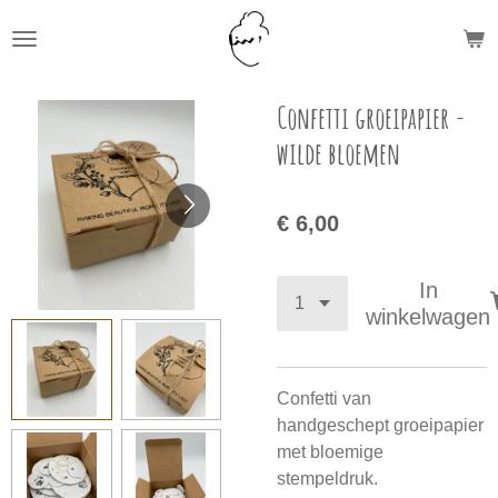
Ga
direct
naar
de
Confetti groeipapier -
hoofdinhoud
wilde bloemen
€ 6,00
In
winkelwagen
Confetti van
handgeschept groeipapier
met bloemige
stempeldruk.