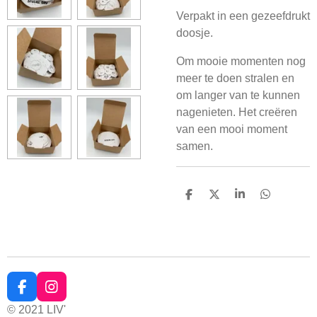
Verpakt in een gezeefdrukt
doosje.
Om mooie momenten nog
meer te doen stralen en
om langer van te kunnen
nagenieten. Het creëren
van een mooi moment
samen.
D
D
S
D
e
e
h
e
l
e
a
l
e
l
r
e
n
e
n
F
I
a
n
© 2021 LIV'