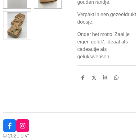
gouden randje.
Verpakt in een gezeefdrukt
doosje.
Onder het motto 'Zaai je
eigen geluk'. Ideaal als
cadeautje als
gelukswensen.
D
D
S
D
e
e
h
e
l
e
a
l
e
l
r
e
n
e
n
F
I
a
n
© 2021 LIV'