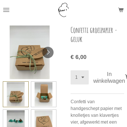
Ga
direct
naar
de
Confetti groeipapier -
hoofdinhoud
geluk
€ 6,00
In
winkelwagen
Confetti van
handgeschept papier met
knolletjes van klavertjes
vier, afgewerkt met een