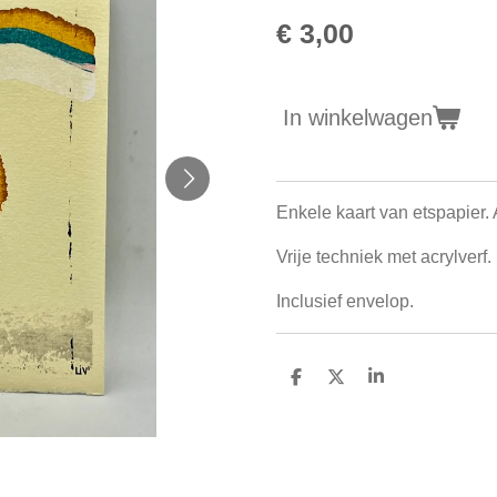
€ 3,00
In winkelwagen
Enkele kaart van etspapier.
Vrije techniek met acrylverf
Inclusief envelop.
D
D
S
e
e
h
l
e
a
e
l
r
n
e