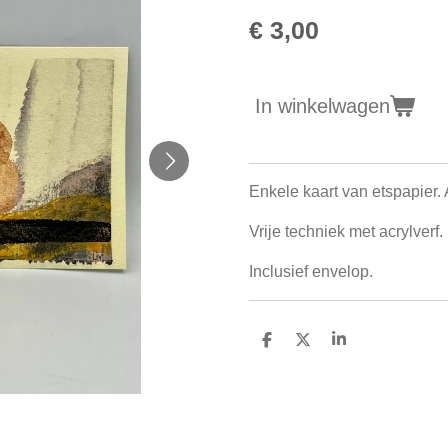
€ 3,00
In winkelwagen
Enkele kaart van etspapier.
Vrije techniek met acrylverf
Inclusief envelop.
D
D
S
e
e
h
l
e
a
e
l
r
n
e