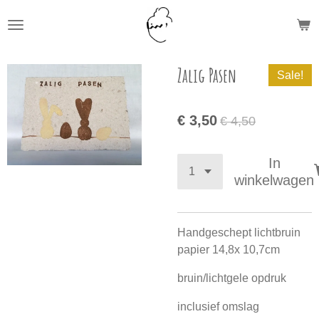
Ga
direct
naar
de
Zalig Pasen
Sale!
hoofdinhoud
€ 3,50
€ 4,50
In
winkelwagen
Handgeschept lichtbruin
papier 14,8x 10,7cm
bruin/lichtgele opdruk
inclusief omslag