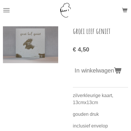
Ga
direct
naar
de
groei leef geniet
hoofdinhoud
€ 4,50
In winkelwagen
zilverkleurige kaart,
13cmx13cm
gouden druk
inclusief envelop