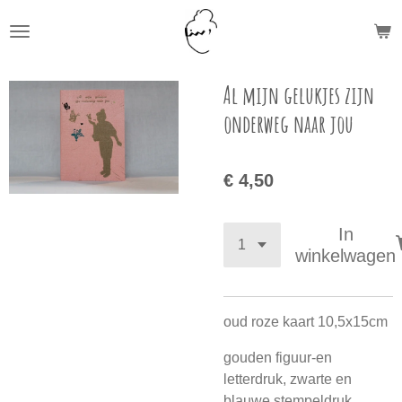
Ga
direct
naar
de
Al mijn gelukjes zijn
hoofdinhoud
onderweg naar jou
€ 4,50
In
winkelwagen
oud roze kaart 10,5x15cm
gouden figuur-en
letterdruk, zwarte en
blauwe stempeldruk