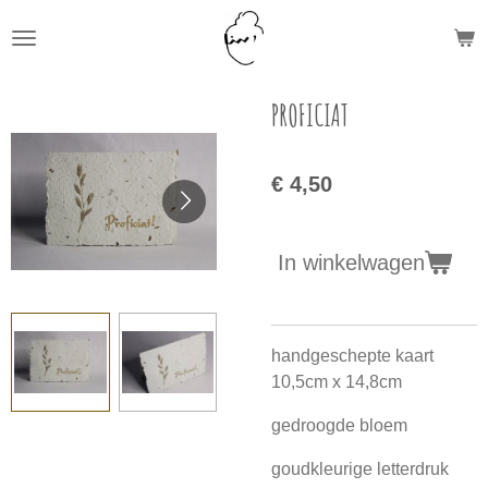
Ga
direct
naar
de
PROFICIAT
hoofdinhoud
€ 4,50
In winkelwagen
handgeschepte kaart
10,5cm x 14,8cm
gedroogde bloem
goudkleurige letterdruk