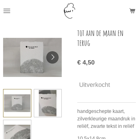
Ga
direct
naar
de
tot aan de maan en
hoofdinhoud
terug
€ 4,50
Uitverkocht
handgeschepte kaart,
zilverkleurige maandruk in
reliëf, zwarte tekst in reliëf
10,5x14,8cm