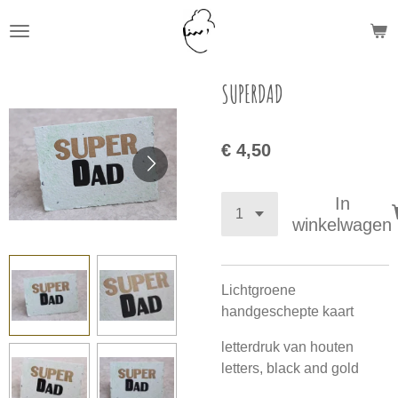
Ga
direct
naar
de
SUPERDAD
hoofdinhoud
€ 4,50
In
winkelwagen
Lichtgroene
handgeschepte kaart
letterdruk van houten
letters, black and gold