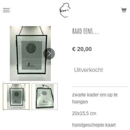
Ga
direct
naar
de
raad eens...
hoofdinhoud
€ 20,00
Uitverkocht
zwarte kader om op te
hangen
20x15,5 cm
handgeschepte kaart