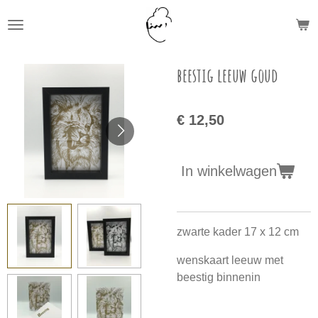
Ga
direct
naar
de
beestig leeuw goud
hoofdinhoud
€ 12,50
In winkelwagen
zwarte kader 17 x 12 cm
wenskaart leeuw met
beestig binnenin