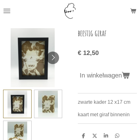
Ga
direct
naar
de
beestig giraf
hoofdinhoud
€ 12,50
In winkelwagen
zwarte kader 12 x17 cm
kaart met giraf binnenin
D
D
S
D