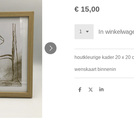
€ 15,00
In winkelwag
houtkleurige kader 20 x 20 
wenskaart binnenin
D
D
S
e
e
h
l
e
a
e
l
r
n
e