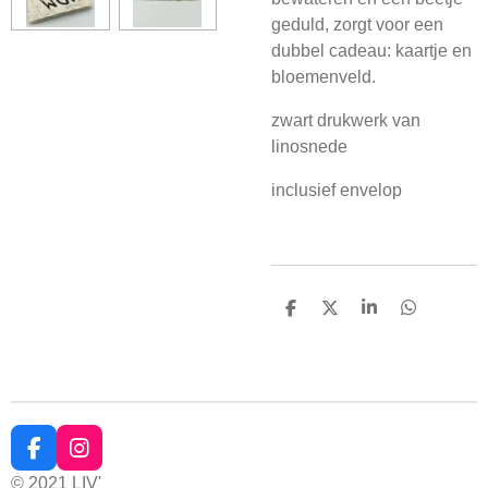
geduld, zorgt voor een
dubbel cadeau: kaartje en
bloemenveld.
zwart drukwerk van
linosnede
inclusief envelop
D
D
S
D
e
e
h
e
l
e
a
l
e
l
r
e
n
e
n
F
I
a
n
© 2021 LIV'