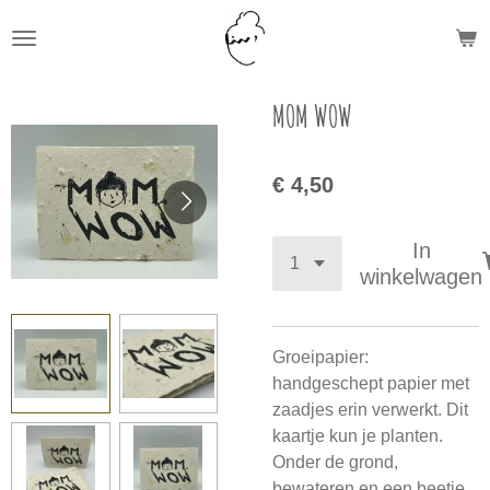
Ga
direct
naar
de
MOM WOW
hoofdinhoud
€ 4,50
In
winkelwagen
Groeipapier:
handgeschept papier met
zaadjes erin verwerkt. Dit
kaartje kun je planten.
Onder de grond,
bewateren en een beetje